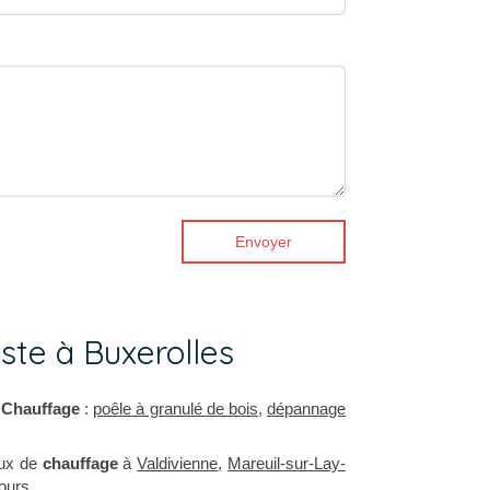
Envoyer
te à Buxerolles
e
Chauffage
:
poêle à granulé de bois
,
dépannage
aux de
chauffage
à
Valdivienne
,
Mareuil-sur-Lay-
ours
.