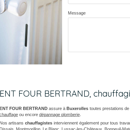
Message
ENT FOUR BERTRAND, chauffagis
ENT FOUR BERTRAND
assure à
Buxerolles
toutes prestations d
chauffage
ou encore
dépannage plomberie
.
Nos artisans
chauffagistes
interviennent également pour tous trav
Dissais
,
Montmorillon
,
Le Blanc
,
Lussac-les-Châteaux
,
Bonneuil-Mat