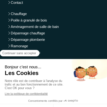
Contact
Chauffage
Poêle à granulé de bois
Aménagement de salle de bain
Dépannage chauffage
Dépannage plomberie
Ramonage
Traitement de l'eau
Montmorillon, Chauvigny, Le Blanc, Saint Savin sur
Gartempe.
Plan du site
Mentions légales
Création et référencement du site par Simplébo