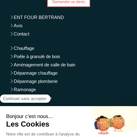
Demander un devis
ENT FOUR BERTRAND
Avis
Contact
Chauffage
Poêle à granulé de bois
Aménagement de salle de bain
Dépannage chauffage
Dépannage plomberie
Ramonage
Traitement de l'eau
Montmorillon, Chauvigny, Le Blanc, Saint Savin sur
Gartempe.
Plan du site