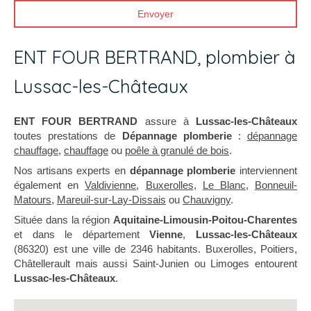
Envoyer
ENT FOUR BERTRAND, plombier à
Lussac-les-Châteaux
ENT FOUR BERTRAND
assure à
Lussac-les-Châteaux
toutes prestations de
Dépannage plomberie
:
dépannage
chauffage
,
chauffage
ou
poêle à granulé de bois
.
Nos artisans experts en
dépannage plomberie
interviennent
également en
Valdivienne
,
Buxerolles
,
Le Blanc
,
Bonneuil-
Matours
,
Mareuil-sur-Lay-Dissais
ou
Chauvigny
.
Située dans la région
Aquitaine-Limousin-Poitou-Charentes
et dans le département
Vienne
,
Lussac-les-Châteaux
(86320) est une ville de 2346 habitants. Buxerolles, Poitiers,
Châtellerault mais aussi Saint-Junien ou Limoges entourent
Lussac-les-Châteaux
.